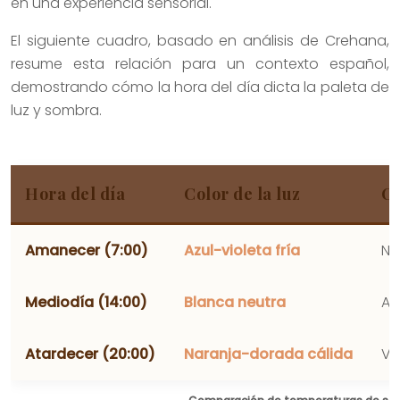
en una experiencia sensorial.
El siguiente cuadro, basado en análisis de Crehana,
resume esta relación para un contexto español,
demostrando cómo la hora del día dicta la paleta de
luz y sombra.
Hora del día
Color de la luz
Co
Amanecer (7:00)
Azul-violeta fría
Na
Mediodía (14:00)
Blanca neutra
Az
Atardecer (20:00)
Naranja-dorada cálida
Vi