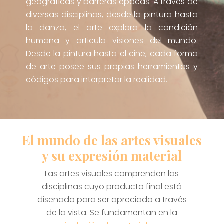
geográficas y barreras épocas. A través de
diversas disciplinas, desde la pintura hasta
la danza, el arte explora la condición
humana y articula visiones del mundo.
Desde la pintura hasta el cine, cada forma
de arte posee sus propias herramientas y
códigos para interpretar la realidad.
El mundo de las artes visuales
y su expresión material
Las artes visuales comprenden las
disciplinas cuyo producto final está
diseñado para ser apreciado a través
de la vista. Se fundamentan en la