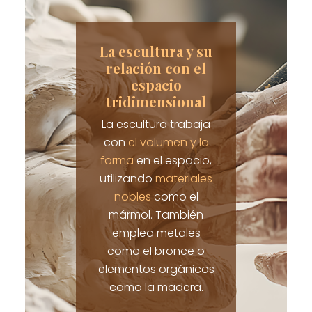
La escultura y su
relación con el
espacio
tridimensional
La escultura trabaja
con
el volumen y la
forma
en el espacio,
utilizando
materiales
nobles
como el
mármol. También
emplea metales
como el bronce o
elementos orgánicos
como la madera.