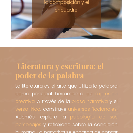
la composición y el
encuadre
.
Literatura y escritura: el
poder de la palabra
La literatura es el arte que utiliza la palabra
como principal herramienta de
expresión
creativa
. A través de la
prosa narrativa
y el
verso lírico
, construye
universos ficcionales
.
Además, explora la
psicología de sus
personajes
y reflexiona sobre la condición
humana. La narrativa se encarga de contar