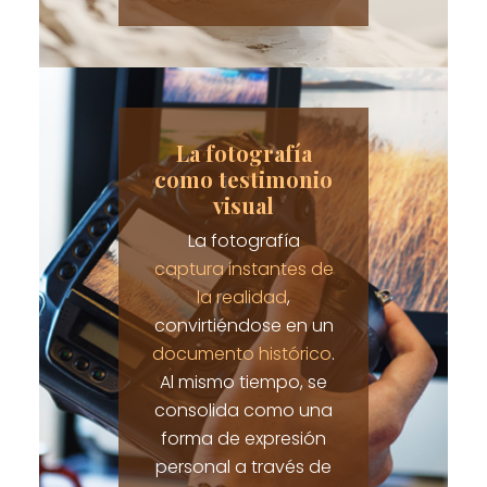
La fotografía
como testimonio
visual
La fotografía
captura instantes de
la realidad
,
convirtiéndose en un
documento histórico
.
Al mismo tiempo, se
consolida como una
forma de expresión
personal a través de