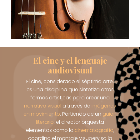
El cine y el lenguaje
audiovisual
El cine, considerado el séptimo arte,
es una disciplina que sintetiza otras
formas artísticas para crear una
narrativa visual
a través de
imágenes
en movimiento
. Partiendo de un
guion
literario
, el director orquesta
elementos como la
cinematografía
,
coordina el montaje y supervisa la