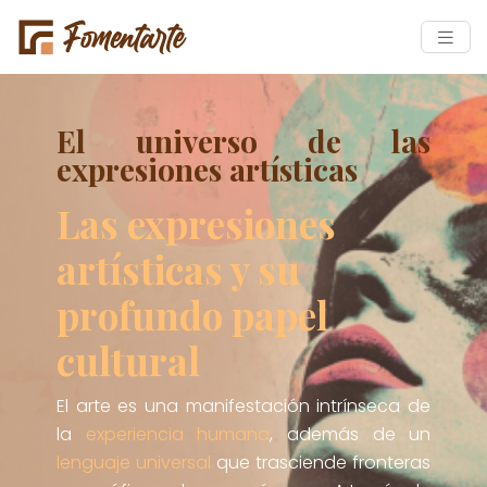
El universo de las
expresiones artísticas
Las expresiones
artísticas y su
profundo papel
cultural
El arte es una manifestación intrínseca de
la
experiencia humana
, además de un
lenguaje universal
que trasciende fronteras