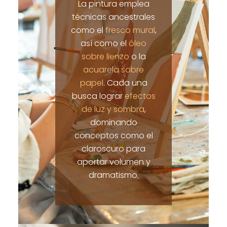
La pintura emplea
técnicas ancestrales
como el
fresco mural
,
así como el
óleo
sobre lienzo
o la
acuarela sobre
papel
. Cada una
busca lograr
efectos
de luz y sombra
,
dominando
conceptos como el
claroscuro para
aportar volumen y
dramatismo.