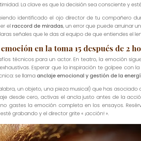
imidad. La clave es que la decisión sea consciente y est
biendo identificado el ojo director de tu compañero du
er el
raccord de miradas
, un error que puede arruinar u
aras señales que le das al equipo de que entiendes el len
moción en la toma 15 después de 2 ho
íos técnicos para un actor. En teatro, la emoción sigue
haustivas. Esperar que la inspiración te golpee con la
écnica: se llama
anclaje emocional y gestión de la energ
palabra, un objeto, una pieza musical) que has asociado
naje desde cero, activas el ancla justo antes de la acci
: no gastes la emoción completa en los ensayos. Resérv
 grabando y el director grite « ¡acción! ».