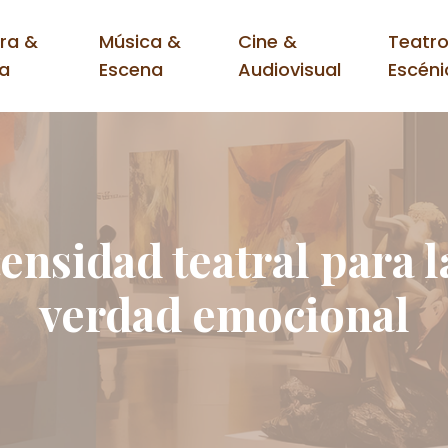
ura &
Música &
Cine &
Teatro
ra
Escena
Audiovisual
Escéni
ensidad teatral para 
verdad emocional