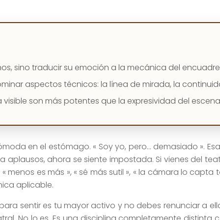
menos, sino traducir su emoción a la mecánica del encuadr
nar aspectos técnicos: la línea de mirada, la continuid
 visible son más potentes que la expresividad del escena
cómoda en el estómago. « Soy yo, pero… demasiado ». Esa 
a aplausos, ahora se siente impostada. Si vienes del tea
: « menos es más », « sé más sutil », « la cámara lo capta
ica aplicable.
ra sentir es tu mayor activo y no debes renunciar a ell
ral. No lo es. Es una disciplina completamente distinta c