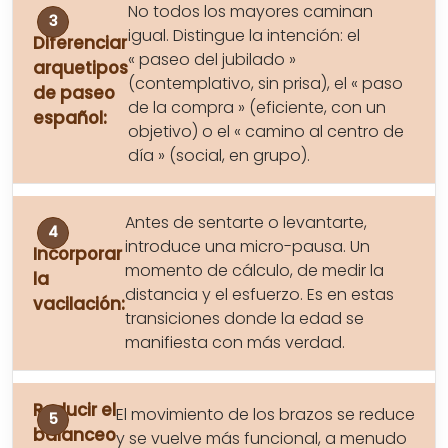
No todos los mayores caminan
igual. Distingue la intención: el
Diferenciar
« paseo del jubilado »
arquetipos
(contemplativo, sin prisa), el « paso
de paseo
de la compra » (eficiente, con un
español:
objetivo) o el « camino al centro de
día » (social, en grupo).
Antes de sentarte o levantarte,
introduce una micro-pausa. Un
Incorporar
momento de cálculo, de medir la
la
distancia y el esfuerzo. Es en estas
vacilación:
transiciones donde la edad se
manifiesta con más verdad.
Reducir el
El movimiento de los brazos se reduce
balanceo
y se vuelve más funcional, a menudo