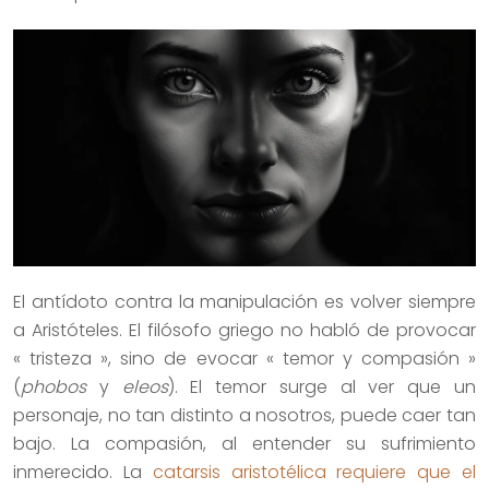
El antídoto contra la manipulación es volver siempre
a Aristóteles. El filósofo griego no habló de provocar
« tristeza », sino de evocar « temor y compasión »
(
phobos
y
eleos
). El temor surge al ver que un
personaje, no tan distinto a nosotros, puede caer tan
bajo. La compasión, al entender su sufrimiento
inmerecido. La
catarsis aristotélica requiere que el