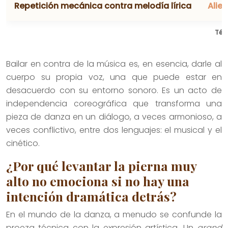
Repetición mecánica contra melodía lírica
Alie
Téc
Bailar en contra de la música es, en esencia, darle al
cuerpo su propia voz, una que puede estar en
desacuerdo con su entorno sonoro. Es un acto de
independencia coreográfica que transforma una
pieza de danza en un diálogo, a veces armonioso, a
veces conflictivo, entre dos lenguajes: el musical y el
cinético.
¿Por qué levantar la pierna muy
alto no emociona si no hay una
intención dramática detrás?
En el mundo de la danza, a menudo se confunde la
proeza técnica con la expresión artística. Un
grand