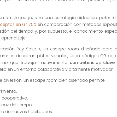
un simple juego, sino una estrategia didáctica potent
nceptos en un 75%
en comparación con métodos expositivo
estión del tiempo y, por supuesto, el conocimiento espec
 aprendizaje.
ración Rey Soso », un escape room diseñado para que
s alumnos descifran pistas visuales, usan códigos QR pa
o, sino que trabajan activamente
competencias clave 
ello en un entorno colaborativo y altamente motivador.
le diversión. Un escape room bien diseñado permite:
rimiento.
o cooperativo.
icaz del tiempo.
llo de nuevas habilidades.