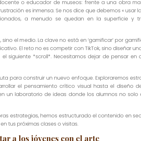
 docente o educador de museos: frente a una obra maes
frustración es inmensa. Se nos dice que debemos « usar la
tencionados, a menudo se quedan en la superficie y
, sino el medio. La clave no está en ‘gamificar’ por gamif
cativo. El reto no es competir con TikTok, sino diseñar un
 el siguiente *scroll*. Necesitamos dejar de pensar en
e ruta para construir un nuevo enfoque. Exploraremos es
ollar el pensamiento crítico visual hasta el diseño d
n un laboratorio de ideas donde los alumnos no solo co
doras estrategias, hemos estructurado el contenido en s
n tus próximas clases o visitas.
r a los jóvenes con el arte