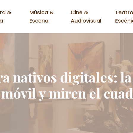
ura &
Música &
Cine &
Teatro
ra
Escena
Audiovisual
Escéni
ra nativos digitales: l
 móvil y miren el cua